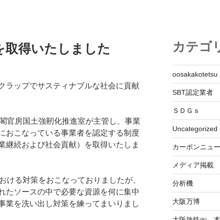
カテゴ
を取得いたしました
oosakakotetsu
クラップでサスティナブルな社会に貢献
SBT認定業者
ＳＤＧｓ
内閣官房国土強靭化推進室が主管し、事業
Uncategorized
におこなっている事業者を認定する制度
業継続および社会貢献）を取得いたしま
カーボンニュ
メディア掲載
における対策をおこなっておりましたが、
分析機
れたソースの中で必要な資源を何に集中
大阪万博
事業を洗い出し対策を練ってまいりまし
大阪故鉄㈱ 