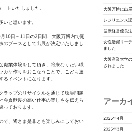
タートいたしました。
大阪万博に出
レジリエンス
多いと思います。
健康経営優良法
0月10日～11日の2日間、大阪万博内で開
女性活躍リーデ
鉄のブースとして出展が決定いたしまし
ました
大阪産業大学
な職業体験をして頂き、将来なりたい職
されました
ッカケ作りをおこなうことで、こども達
するイベントになります。
クラップのリサイクルを通じて環境問題
アーカ
社会貢献度の高い仕事の楽しさを伝えら
練っております。
2025年4月
ので、皆さま是非とも楽しみにしておい
2025年3月