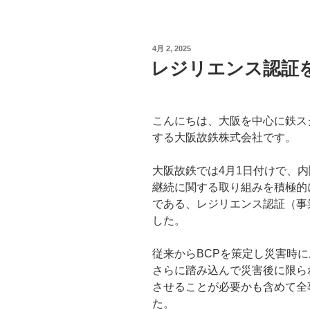
投
4月 2, 2025
稿
レジリエンス認証
日:
こんにちは、大阪を中心に鉄ス
する大阪故鉄株式会社です。
大阪故鉄では4月1日付けで、
継続に関する取り組みを積極的
である、レジリエンス認証（事
した。
従来からBCPを策定し災害時
さらに踏み込んで災害後に限ら
させることが必要かも含めて全
た。