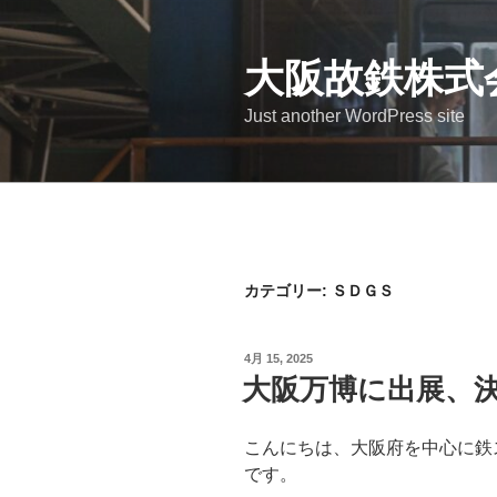
コ
ン
テ
大阪故鉄株式
ン
Just another WordPress site
ツ
へ
ス
キ
ッ
プ
カテゴリー:
ＳＤＧＳ
投
4月 15, 2025
稿
大阪万博に出展、
日:
こんにちは、大阪府を中心に鉄
です。