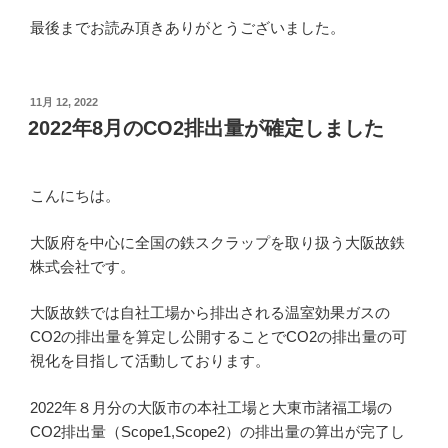
最後までお読み頂きありがとうございました。
投
11月 12, 2022
稿
2022年8月のCO2排出量が確定しました
日:
こんにちは。
大阪府を中心に全国の鉄スクラップを取り扱う大阪故鉄
株式会社です。
大阪故鉄では自社工場から排出される温室効果ガスの
CO2の排出量を算定し公開することでCO2の排出量の可
視化を目指して活動しております。
2022年８月分の大阪市の本社工場と大東市諸福工場の
CO2排出量（Scope1,Scope2）の排出量の算出が完了し