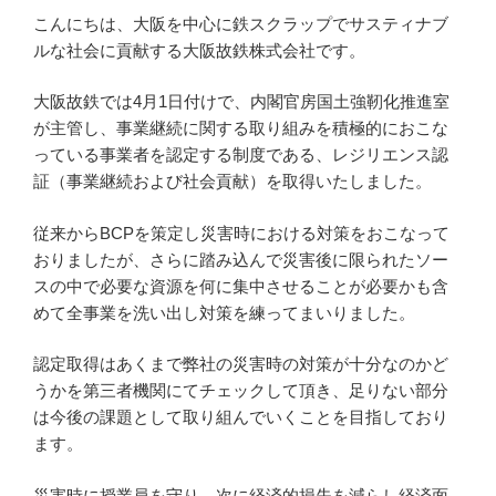
こんにちは、大阪を中心に鉄スクラップでサスティナブ
ルな社会に貢献する大阪故鉄株式会社です。
大阪故鉄では4月1日付けで、内閣官房国土強靭化推進室
が主管し、事業継続に関する取り組みを積極的におこな
っている事業者を認定する制度である、レジリエンス認
証（事業継続および社会貢献）を取得いたしました。
従来からBCPを策定し災害時における対策をおこなって
おりましたが、さらに踏み込んで災害後に限られたソー
スの中で必要な資源を何に集中させることが必要かも含
めて全事業を洗い出し対策を練ってまいりました。
認定取得はあくまで弊社の災害時の対策が十分なのかど
うかを第三者機関にてチェックして頂き、足りない部分
は今後の課題として取り組んでいくことを目指しており
ます。
災害時に授業員を守り、次に経済的損失を減らし経済面