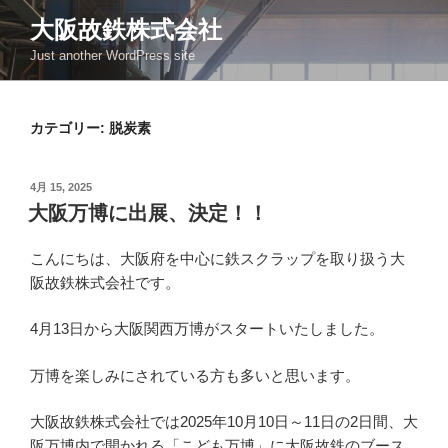
コ
大阪故鉄株式会社
ン
Just another WordPress site
テ
ン
ツ
カテゴリー:
脱炭素
へ
ス
キ
投
4月 15, 2025
ッ
稿
大阪万博に出展、決定！！
日:
プ
こんにちは、大阪府を中心に鉄スクラップを取り扱う大
阪故鉄株式会社です。
4月13日から大阪関西万博がスタートいたしました。
万博を楽しみにされている方も多いと思います。
大阪故鉄株式会社では2025年10月10日～11日の2日間、大
阪万博内で開かれる「こども万博」に大阪故鉄のブース