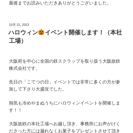
最後までお読みいただきありがとうございました。
投
10月 21, 2023
稿
ハロウィン
イベント開催します！（本社
日:
工場）
大阪府を中心に全国の鉄スクラップを取り扱う大阪故鉄
株式会社です。
先日の「こてつの日」イベントでは非常に多くの方が参
加して下さり大盛況でした。
熱気も冷めやまぬうちにハロウィンイベントを開催しま
す！！
大阪故鉄の本社工場へお越し頂き、事務所にお声がけく
ださった方には漏れなくお菓子をプレゼントさせて頂き