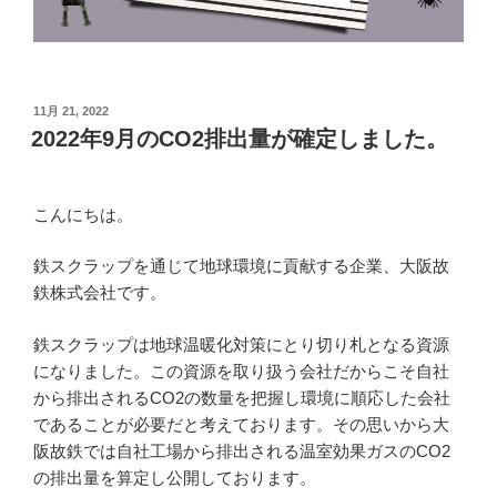
投
11月 21, 2022
稿
2022年9月のCO2排出量が確定しました。
日:
こんにちは。
鉄スクラップを通じて地球環境に貢献する企業、大阪故
鉄株式会社です。
鉄スクラップは地球温暖化対策にとり切り札となる資源
になりました。この資源を取り扱う会社だからこそ自社
から排出されるCO2の数量を把握し環境に順応した会社
であることが必要だと考えております。その思いから大
阪故鉄では自社工場から排出される温室効果ガスのCO2
の排出量を算定し公開しております。