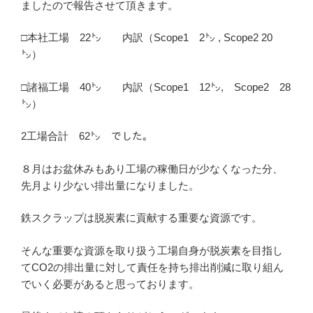
ましたので報告させて頂きます。
□本社工場 22㌧ 内訳（Scope1 2㌧ , Scope2 20
㌧）
□諸福工場 40㌧ 内訳（Scope1 12㌧, Scope2 28
㌧）
2工場合計 62㌧ でした。
８月はお盆休みもあり工場の稼働日が少なくなった分、
先月より少ない排出量になりました。
鉄スクラップは脱炭素に貢献する重要な資源です。
そんな重要な資源を取り扱う工場自身が脱炭素を目指し
てCO2の排出量に対して責任を持ち排出削減に取り組ん
でいく必要があると思っております。