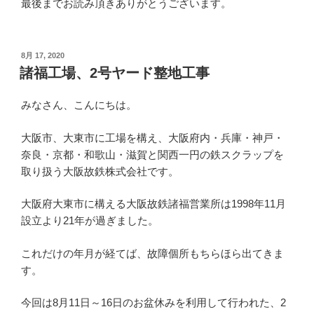
最後までお読み頂きありがとうございます。
投
8月 17, 2020
稿
諸福工場、2号ヤード整地工事
日:
みなさん、こんにちは。
大阪市、大東市に工場を構え、大阪府内・兵庫・神戸・
奈良・京都・和歌山・滋賀と関西一円の鉄スクラップを
取り扱う大阪故鉄株式会社です。
大阪府大東市に構える大阪故鉄諸福営業所は1998年11月
設立より21年が過ぎました。
これだけの年月が経てば、故障個所もちらほら出てきま
す。
今回は8月11日～16日のお盆休みを利用して行われた、2