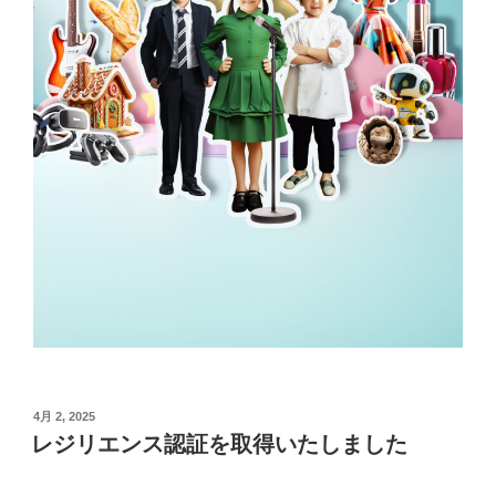
投
4月 2, 2025
稿
レジリエンス認証を取得いたしました
日: