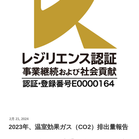
投
2月 21, 2024
稿
2023年、温室効果ガス（CO2）排出量報告
日: