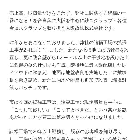
売上高、取扱量だけを追わず、弊社に関係する皆様の一
番になる！を合言葉に大阪を中心に鉄スクラップ・各種
金属スクラップを取り扱う大阪故鉄株式会社です。
昨年からおこなっておりました、弊社の諸福工場の拡張
工事が2月に完了しました。新たな拡張地には防音壁を設
置し、更に防音壁から1メートル以上の干渉地を設けた上
に鉄製の壁の仕切りも作成し隣接地に最大限配慮したレ
イアウトに踏まえ、地面は地盤改良を実施した上に敷鉄
板を敷き詰め、新たに油水分離層も追加で設置し環境対
策もバッチリです。
実は今回の拡張工事は、諸福工場の現場職員を中心に
「こうして欲しい」「こうするべきだ」という案が多数
あがったことが着工に踏み切るきっかけになりました。
諸福工場で20年以上勤務し、既存のお客様を知り尽く
し、工場の長所・短所も身をもって理解している彼らが