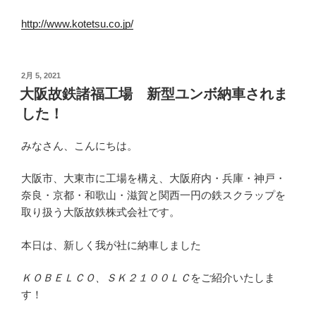
http://www.kotetsu.co.jp/
投
2月 5, 2021
稿
大阪故鉄諸福工場 新型ユンボ納車されま
日:
した！
みなさん、こんにちは。
大阪市、大東市に工場を構え、大阪府内・兵庫・神戸・
奈良・京都・和歌山・滋賀と関西一円の鉄スクラップを
取り扱う大阪故鉄株式会社です。
本日は、新しく我が社に納車しました
ＫＯＢＥＬＣＯ、ＳＫ２１００ＬＣ
をご紹介いたしま
す！