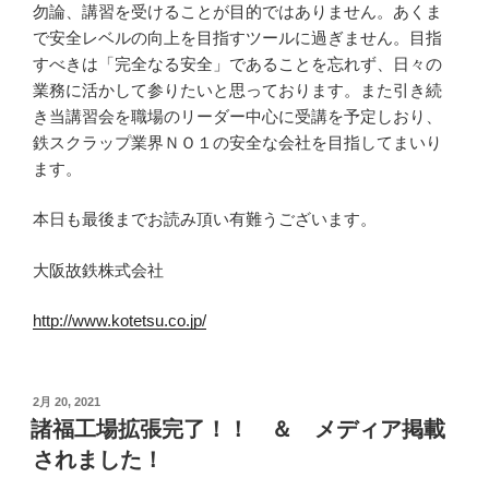
勿論、講習を受けることが目的ではありません。あくま
で安全レベルの向上を目指すツールに過ぎません。目指
すべきは「完全なる安全」であることを忘れず、日々の
業務に活かして参りたいと思っております。また引き続
き当講習会を職場のリーダー中心に受講を予定しおり、
鉄スクラップ業界ＮＯ１の安全な会社を目指してまいり
ます。
本日も最後までお読み頂い有難うございます。
大阪故鉄株式会社
http://www.kotetsu.co.jp/
投
2月 20, 2021
稿
諸福工場拡張完了！！ ＆ メディア掲載
日:
されました！