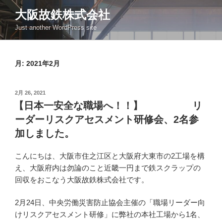
コ
大阪故鉄株式会社
ン
Just another WordPress site
テ
ン
ツ
月:
2021年2月
へ
ス
キ
投
2月 26, 2021
ッ
稿
【日本一安全な職場へ！！】 リ
日:
プ
ーダーリスクアセスメント研修会、2名参
加しました。
こんにちは、大阪市住之江区と大阪府大東市の2工場を構
え、大阪府内は勿論のこと近畿一円まで鉄スクラップの
回収をおこなう大阪故鉄株式会社です。
2月24日、中央労働災害防止協会主催の「職場リーダー向
けリスクアセスメント研修」に弊社の本社工場から1名、