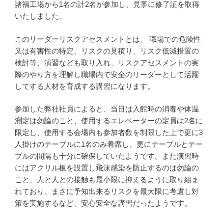
諸福工場から1名の計2名が参加し、見事に修了証を取得
いたしました。
このリーダーリスクアセスメントとは、 職場での危険性
又は有害性の特定、リスクの見積り、リスク低減措置の
検討等、演習なども取り入れ、リスクアセスメントの実
際のやり方を理解し職場内で安全のリーダーとして活躍
してする人材を育成する講習になります。
参加した弊社社員によると、当日は入館時の消毒や体温
測定は勿論のこと、使用するエレベーターの定員は2名に
限定し、使用する会場内も参加者数を制限した上で更に3
人掛けのテーブルに1名のみ着席し、更にテーブルとテー
ブルの間隔も十分に確保していたようです。また演習時
にはアクリル板を設置し飛沫感染を防止するのは勿論の
こと、人と人との接触も最小限に抑えるように取り組ま
れており、まさに予知出来るリスクを最大限に考慮し対
策を実施するなど、安心安全な講習だったようです。