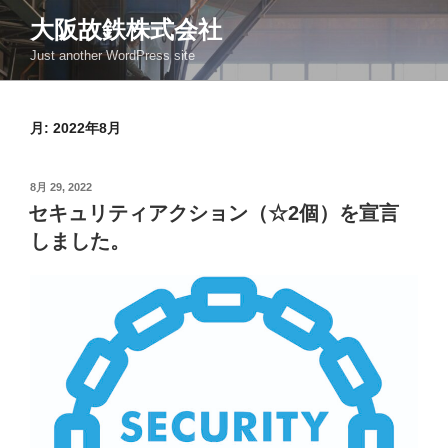
コ
大阪故鉄株式会社
ン
Just another WordPress site
テ
ン
ツ
月:
2022年8月
へ
ス
キ
投
8月 29, 2022
ッ
稿
セキュリティアクション（☆2個）を宣言
日:
プ
しました。