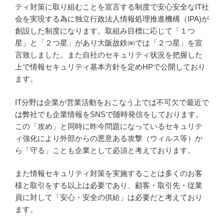
ティ対策に取り組むことを宣言する制度で安心安全なIT社
会を実現する為に独立行政法人情報処理推進機構（IPA)が
創設した制度になります。取組み目標に応じて「１つ
星」と「２つ星」があり大阪故鉄㈱では「２つ星」を宣
言致しました。また自社のセキュリティ状況を把握した
上で情報セキュリティ基本方針を定めHPで公開しており
ます。
IT分野は企業が営業活動をおこなう上では不可欠で最近で
は弊社でも企業情報をSNSで随時発信をしております。
この「攻め」と同時に昨今問題になっているセキュリテ
ィ強化により外部からの悪意ある攻撃（ウィルス等）か
ら「守る」ことも企業として必須と考えております。
また情報セキュリティ対策を実施することは多くのお客
様と取引をする以上は必要であり、顧客・取引先・従業
員に対して「安心・安全の供給」は必要だと考えており
ます。