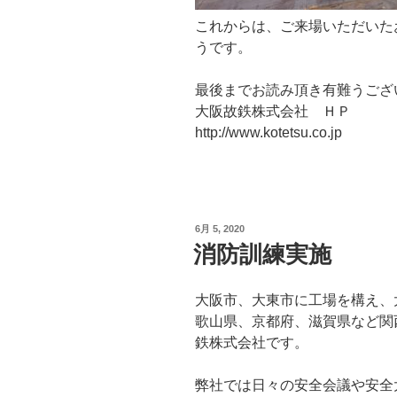
これからは、ご来場いただいた
うです。
最後までお読み頂き有難うござ
大阪故鉄株式会社 ＨＰ
http://www.kotetsu.co.jp
投
6月 5, 2020
稿
消防訓練実施
日:
大阪市、大東市に工場を構え、
歌山県、京都府、滋賀県など関
鉄株式会社です。
弊社では日々の安全会議や安全