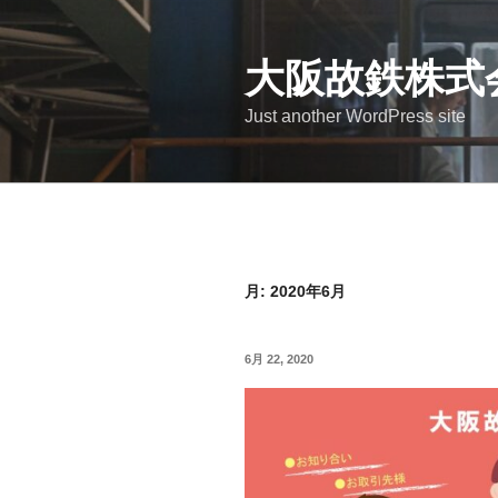
コ
ン
テ
大阪故鉄株式
ン
Just another WordPress site
ツ
へ
ス
キ
ッ
プ
月:
2020年6月
投
6月 22, 2020
稿
日: