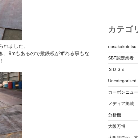
カテゴ
られました。
oosakakotetsu
き、9mもあるので敷鉄板がずれる事もな
SBT認定業者
！
ＳＤＧｓ
Uncategorized
カーボンニュ
メディア掲載
分析機
大阪万博
大阪故鉄㈱ 