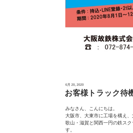
投
6月 20, 2020
稿
お客様トラック待
日:
みなさん、こんにちは。
大阪市、大東市に工場を構え、
歌山・滋賀と関西一円の鉄スク
す。