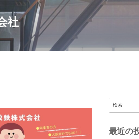
会社
検
索
最近の