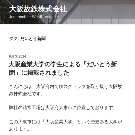
コ
大阪故鉄株式会社
ン
Just another WordPress site
テ
ン
ツ
タグ:
だいとう新聞
へ
ス
キ
投
6月 3, 2024
ッ
稿
大阪産業大学の学生による「だいとう新
日:
プ
聞」に掲載されました
こんにちは、大阪府内で鉄スクラップを取り扱う大阪故
鉄株式会社です。
弊社の諸福工場は大阪府大東市に位置しております。
この大東市には「大阪産業大学」という歴史ある大学が
あります。