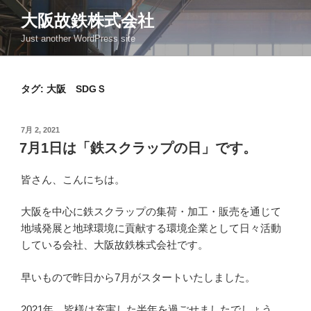
コ
大阪故鉄株式会社
ン
Just another WordPress site
テ
ン
ツ
タグ:
大阪 SDGＳ
へ
ス
キ
投
7月 2, 2021
ッ
稿
7月1日は「鉄スクラップの日」です。
日:
プ
皆さん、こんにちは。
大阪を中心に鉄スクラップの集荷・加工・販売を通じて
地域発展と地球環境に貢献する環境企業として日々活動
している会社、大阪故鉄株式会社です。
早いもので昨日から7月がスタートいたしました。
2021年、皆様は充実した半年を過ごせましたでしょう