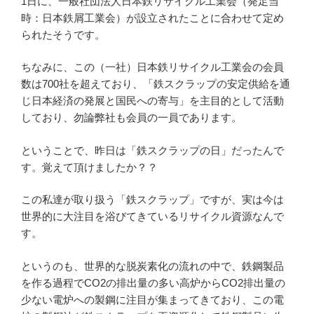
1日に、一般社団法人日本鉄リサイクル工業会（発足当
時：日本鉄屑工業会）が設立されたことに合わせて定め
られたそうです。
ちなみに、この（一社）日本鉄リサイクル工業会の会員
数は700社を超えており、「鉄スクラップの安定供給を通
じ日本経済の発展と国民への寄与」を主目的として活動
しており、勿論弊社も会員の一員であります。
ということで、昨日は「鉄スクラップの日」だったんで
す。覚えて頂けましたか？？
この私達が取り扱う「鉄スクラップ」ですが、実は今は
世界的に大注目を浴びてきているリサイクル資源なんで
す。
というのも、世界的な脱炭素化の流れの中で、鉄鋼製品
を作る過程でCO2の排出量の多い高炉からCO2排出量の
少ない電炉への製鋼に注目が集まってきており、この電