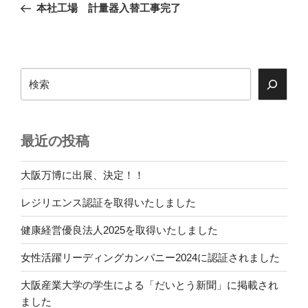
の
本社工場 計量器入替工事完了
ナ
投
ビ
稿
ゲ
ー
検
索
シ
ョ
ン
最近の投稿
大阪万博に出展、決定！！
レジリエンス認証を取得いたしました
健康経営優良法人2025を取得いたしました
女性活躍リーディングカンパニー2024に認証されました
大阪産業大学の学生による「だいとう新聞」に掲載され
ました