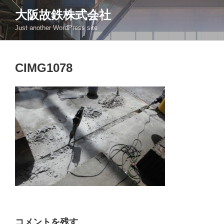
コ
大阪故鉄株式会社
ン
Just another WordPress site
テ
ン
ツ
CIMG1078
へ
ス
キ
ッ
プ
コメントを残す