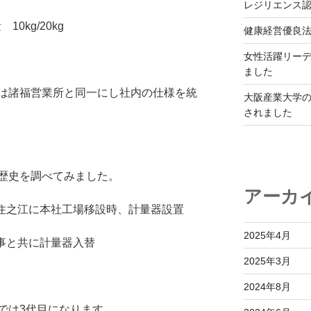
レジリエンス
10kg/20kg
健康経営優良法
女性活躍リーデ
ました
は諸福営業所と同一にし社内の仕様を統
大阪産業大学
されました
歴史を調べてみました。
アーカ
住之江に本社工場移設時、計量器設置
2025年4月
事と共に計量器入替
2025年3月
2024年8月
では3代目になります。