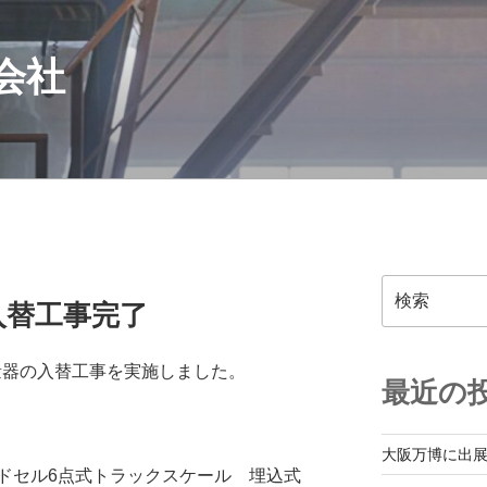
会社
検
入替工事完了
索
量器の入替工事を実施しました。
最近の
大阪万博に出
ドセル6点式トラックスケール 埋込式