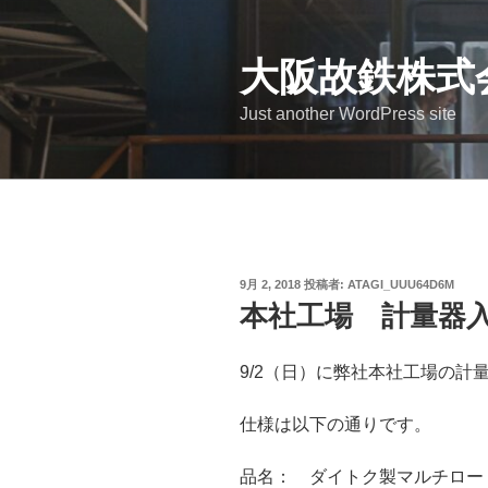
コ
ン
テ
大阪故鉄株式
ン
Just another WordPress site
ツ
へ
ス
キ
ッ
プ
投
9月 2, 2018
投稿者:
ATAGI_UUU64D6M
稿
本社工場 計量器
日:
9/2（日）に弊社本社工場の計
仕様は以下の通りです。
品名： ダイトク製マルチロー