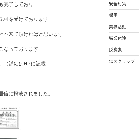
安全対策
も完了しており
採用
認可を受けております。
業界活動
社へ来て頂ければと思います。
職業体験
こなっております。
脱炭素
鉄スクラップ
。（詳細はHPに記載）
況通信に掲載されました。