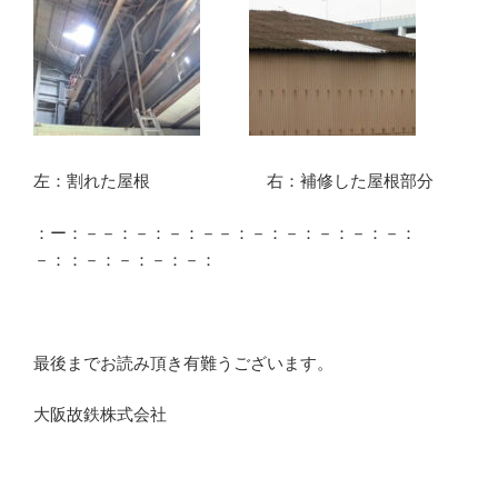
左：割れた屋根 右：補修した屋根部分
：ー：－－：－：－：－－：－：－：－：－：－：
－：：－：－：－：－：
最後までお読み頂き有難うございます。
大阪故鉄株式会社