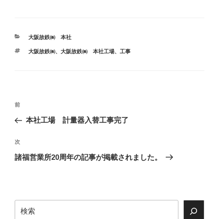
カ
大阪故鉄㈱ 本社
テ
タ
大阪故鉄㈱
、
大阪故鉄㈱ 本社工場
、
工事
ゴ
グ
リ
ー
投
前
前
稿
の
本社工場 計量器入替工事完了
ナ
投
ビ
稿
次
次
ゲ
の
諸福営業所20周年の記事が掲載されました。
投
ー
稿
シ
ョ
検
ン
索