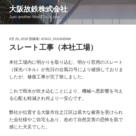
コ
大阪故鉄株式会社
ン
Just another WordPress site
テ
ン
ツ
投
9月 25, 2018
投稿者:
ATAGI_UUU64D6M
へ
稿
スレート工事（本社工場）
ス
日:
キ
ッ
本社工場内に明かりを取り込む、明かり窓用のスレート
プ
（採光パネル）が先日の台風21号により破損しておりま
したが、修復工事が完了致しました。
これで雨水が吹き込むことにより、機械へ悪影響を与え
る心配も軽減され何より一安心です。
弊社が位置する大阪市住之江区は甚大な被害を受けられ
た会社様やご自宅もあり、改めて自然災害の恐怖を肌で
感じた天災でした。