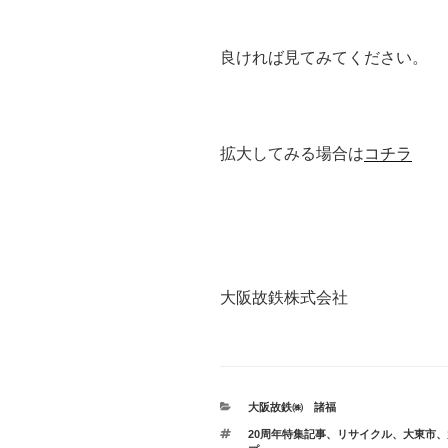
良ければ見てみてください。
拡大してみる場合は
コチラ
大阪故鉄株式会社
カ
大阪故鉄㈱ 諸福
テ
タ
20周年特集記事
、
リサイクル
、
大東市
、
ゴ