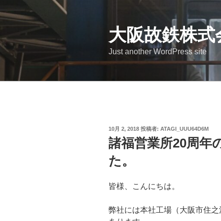
コ
ン
テ
大阪故鉄株式
ン
Just another WordPress site
ツ
へ
ス
キ
ッ
プ
投
10月 2, 2018
投稿者:
ATAGI_UUU64D6M
稿
諸福営業所20周年
日:
た。
皆様、こんにちは。
弊社には本社工場（大阪市住之