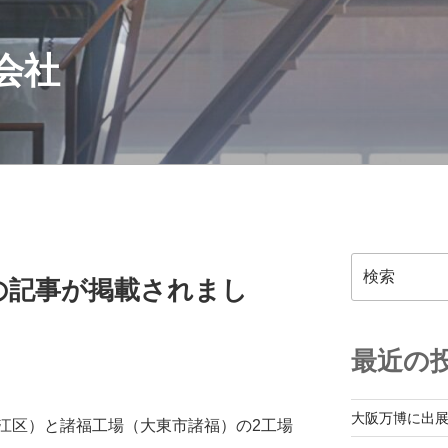
会社
検
の記事が掲載されまし
索
最近の
大阪万博に出
江区）と諸福工場（大東市諸福）の2工場