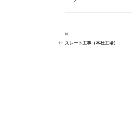
グ
プ
リ
ー
投
前
前
稿
の
スレート工事（本社工場）
投
ナ
稿
ビ
ゲ
ー
シ
ョ
ン