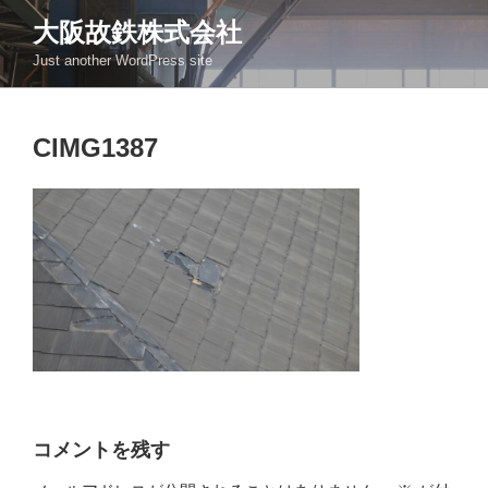
コ
大阪故鉄株式会社
ン
Just another WordPress site
テ
ン
ツ
CIMG1387
へ
ス
キ
ッ
プ
コメントを残す