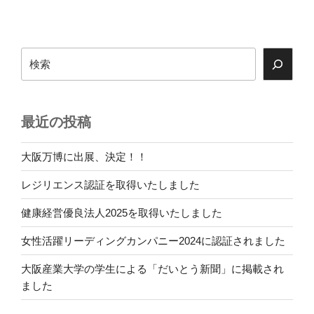
ビ
稿
ゲ
ー
検
索
シ
ョ
ン
最近の投稿
大阪万博に出展、決定！！
レジリエンス認証を取得いたしました
健康経営優良法人2025を取得いたしました
女性活躍リーディングカンパニー2024に認証されました
大阪産業大学の学生による「だいとう新聞」に掲載され
ました