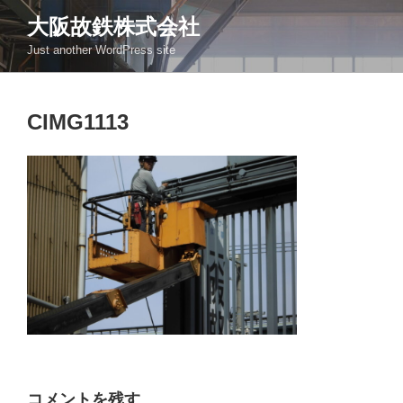
コ
大阪故鉄株式会社
ン
Just another WordPress site
テ
ン
ツ
CIMG1113
へ
ス
キ
ッ
プ
コメントを残す