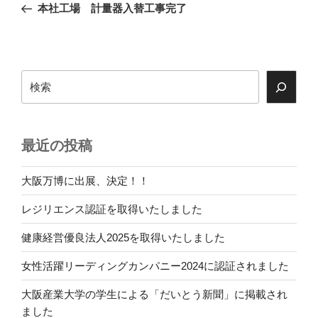
の
本社工場 計量器入替工事完了
ナ
投
ビ
稿
ゲ
ー
検
索
シ
ョ
ン
最近の投稿
大阪万博に出展、決定！！
レジリエンス認証を取得いたしました
健康経営優良法人2025を取得いたしました
女性活躍リーディングカンパニー2024に認証されました
大阪産業大学の学生による「だいとう新聞」に掲載され
ました