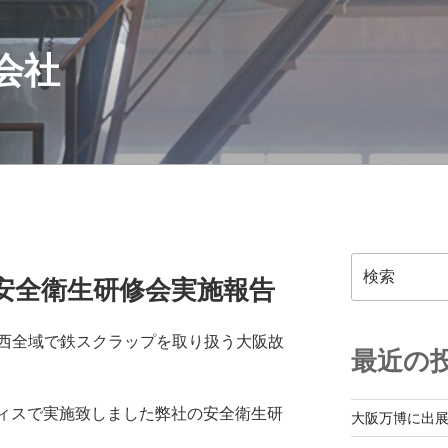
会社
検
 安全衛生研修会実施報告
索
西全域で鉄スクラップを取り扱う大阪故
最近の
フィスで実施致しました弊社の安全衛生研
大阪万博に出