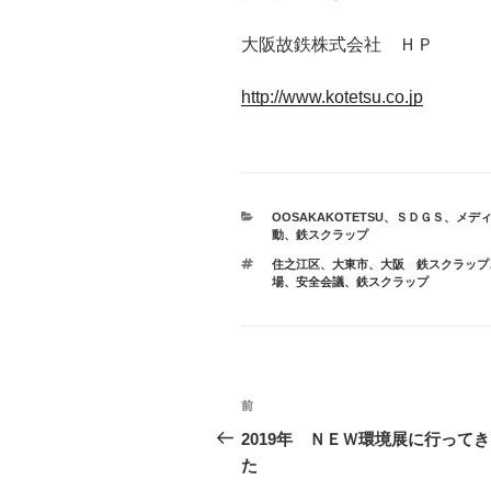
大阪故鉄株式会社 ＨＰ
http://www.kotetsu.co.jp
カ
OOSAKAKOTETSU
、
ＳＤＧＳ
、
メデ
テ
動
、
鉄スクラップ
ゴ
タ
住之江区
、
大東市
、
大阪 鉄スクラップ
リ
グ
場
、
安全会議
、
鉄スクラップ
ー
投
前
前
稿
の
2019年 ＮＥＷ環境展に行って
投
た
ナ
稿