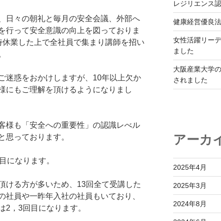
レジリエンス
、日々の朝礼と毎月の安全会議、外部へ
健康経営優良法
を行って安全意識の向上を図っておりま
女性活躍リーデ
時休業した上で全社員で集まり講師を招い
ました
。
大阪産業大学
ご迷惑をおかけしますが、10年以上欠か
されました
様にもご理解を頂けるようになりまし
客様も「安全への重要性」の認識レべル
アーカ
と思っております。
回目になります。
2025年4月
頂ける方が多いため、13回全て受講した
2025年3月
の社員や一昨年入社の社員もいており、
2024年8月
は2，3回目になります。