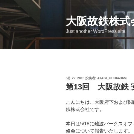
コ
ン
テ
大阪故鉄株式
ン
Just another WordPress site
ツ
へ
ス
キ
ッ
プ
投
5月 22, 2019
投稿者:
ATAGI_UUU64D6M
稿
第13回 大阪故鉄
日:
こんにちは、大阪府下および関
鉄株式会社です。
本日は5/18に難波パークスオ
修会について報告いたします。