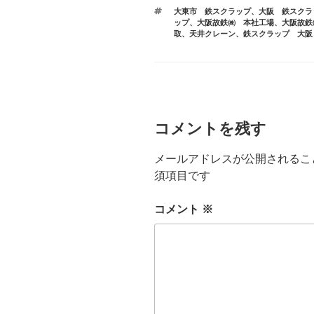
テ
タ
大東市 鉄スクラップ
、
大阪 鉄スクラ
ゴ
グ
ップ
、
大阪故鉄㈱ 本社工場
、
大阪故鉄
リ
取
、
天井クレーン
、
鉄スクラップ 大阪
ー
コメントを残す
メールアドレスが公開されるこ
須項目です
コメント
※