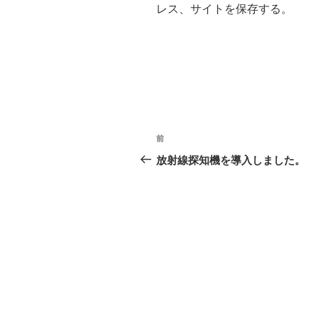
レス、サイトを保存する。
投
前
前
稿
の
放射線探知機を導入しました。
投
ナ
稿
ビ
ゲ
ー
シ
ョ