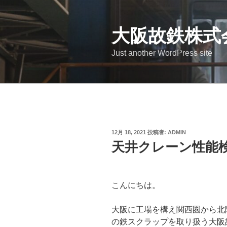
コ
ン
テ
大阪故鉄株式
ン
Just another WordPress site
ツ
へ
ス
キ
ッ
プ
投
12月 18, 2021
投稿者:
ADMIN
稿
天井クレーン性能
日:
こんにちは。
大阪に工場を構え関西圏から北
の鉄スクラップを取り扱う大阪