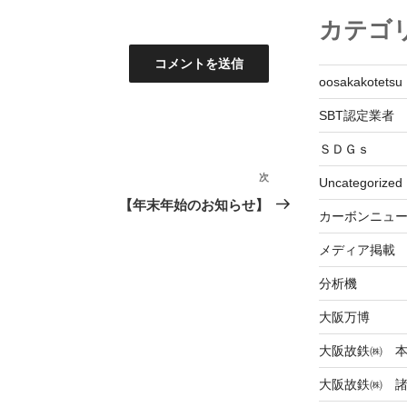
カテゴ
oosakakotetsu
SBT認定業者
ＳＤＧｓ
次
次
Uncategorized
の
【年末年始のお知らせ】
カーボンニュ
投
稿
メディア掲載
分析機
大阪万博
大阪故鉄㈱ 
大阪故鉄㈱ 