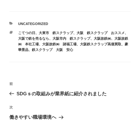
カ
UNCATEGORIZED
テ
タ
こてつの日
、
大東市 鉄スクラップ
、
大阪 鉄スクラップ おススメ
、
ゴ
グ
大阪で鉄を売るなら
、
大阪市内 鉄スクラップ
、
大阪故鉄㈱
、
大阪故鉄
リ
㈱ 本社工場
、
大阪故鉄㈱ 諸福工場
、
大阪鉄スクラップ高価買取
、
豪
ー
華景品
、
鉄スクラップ 大阪 安心
投
前
前
稿
の
SDGｓの取組みが業界紙に紹介されました
ナ
投
ビ
稿
次
次
ゲ
の
働きやすい職場環境へ
投
ー
稿
シ