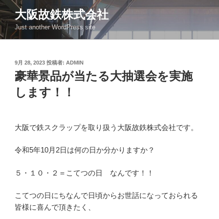
コ
大阪故鉄株式会社
ン
Just another WordPress site
テ
ン
ツ
投
9月 28, 2023
投稿者:
ADMIN
へ
稿
豪華景品が当たる大抽選会を実施
ス
日:
キ
します！！
ッ
プ
大阪で鉄スクラップを取り扱う大阪故鉄株式会社です。
令和5年10月2日は何の日か分かりますか？
５・１０・２＝こてつの日 なんです！！
こてつの日にちなんで日頃からお世話になっておられる
皆様に喜んで頂きたく、